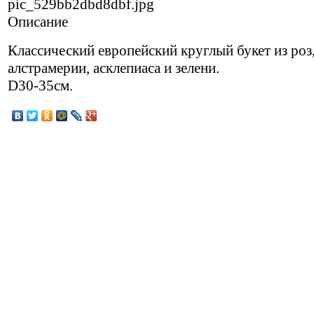
pic_529bb2dbd8dbf.jpg
Описание
Классический европейский круглый букет из роз
алстрамерии, асклепиаса и зелени.
D30-35см.