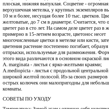
плоская, нижняя выпуклая. Соцветие - огромная
верхушечная метелка, у крупных экземпляров в
10 м и более, несущая более 10 тыс. цветков. Цв
желтоватые, до 7 см в диаметре. Считается, что 
цветет раз в сто лет. На самом деле цветет раз в 
примерно в 15-летнем возрасте, цветонос несет
многочисленные цветки в метелке или кисти, зат
цветения растение постепенно погибает, образуя
отпрыски, используемые для размножения. Фор
этого вида различаются в основном окраской ли
A. marginata - листья с ярко-желтыми краями;
A.mediopicta - листья с продольной центральной
широкой желтой полосой. Из-за своих размеров
острых колючек они малопригодны для неболь
комнаты.
СОВЕТЫ ПО УХОДУ
Температура: Зимой агавы отлично себя чувств