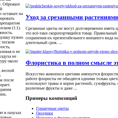
е. Обрежьте
ой
 оставьте на
Уход за срезанными растениям
лировать
препаратом
еском (1:1).
Срезанные цветы не могут долговременно иметь 
жность.
это всё-таки скоропортящийся товар. Правильный 
рхушку нужно
сохранения их презентабельного внешнего вида на
с песком
длительный срок. ...
ность,
аливая и не
оздуха не
туру около
Флористика в полном смысле эт
, весной
Искусство живописи цветами именуется флористи
ь
работе флористы не обходятся одними только цвет
ак после
используют травы и корни растений, сухофрукты, 
ирает.
различные фрукты и даже ...
ирания
нии,
Примеры композиций
Горшечные цветы
т в пазухах
Гвоздики
етовые,
Игрушки и фигуры из цветов