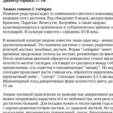
Диаметр горшка: 17 см.
Ananas comosus f. variegata
Название рода происходит от измененного местного южноаме
названия этого растения. Род объединяет 8 видов, распростра
Бразилии, Парагвае, Венесуэле, Колумбии, а также широко
культивирующихся в тропических и субтропических районах 
полушарий. В культуре известен с середины XVII века.
В комнатной культуре широко известен лишь один вид - анана
крупнохохолковый. Это наземное растение с сильно укорочен
розеткой жестких линейных листьев. Форма "variegatus" имеет 
кремовые продольные полосы на листьях, розовеющие на ярком
После окончания цветения образуется компактное сочное мяси
золотисто-желтое соплодие, состоящее из сросшихся между соб
прицветников, оси соцветия и напоминающее "шишку". На ве
соплодия продолжает расти главная ось, образуется укороченн
верхушечный побег - "султан". Соплодие созревает 4.5-5 месяц
Миниатюрный плод декоративных форм золотистого цвета, раз
15 см.
Ананас посевной практически не разводят как декоративное ра
можно попробовать вырастить его из любопытства, хотя риск 
достаточно большой. Для посадки нужно в теплое время года 
с хорошо развитым пучком листьев, со здоровой листвой, без 
подсыхания, механических повреждений, гнили. Верхушечная