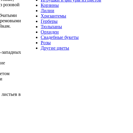
з розовой
Корзины
Лилии
убчатыми
Хризантемы
 кремовыми
Герберы
йкам.
Тюльпаны
Орхидеи
Свадебные букеты
Розы
Другие цветы
о-западных
ние
летом
ри
 листьев в