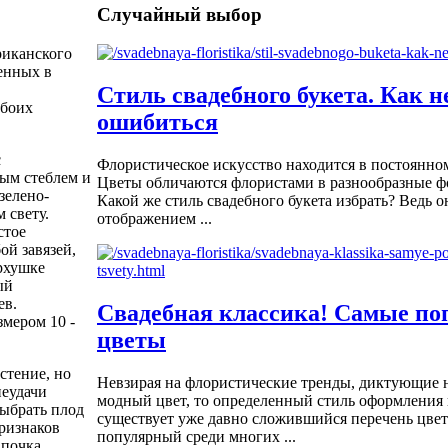
Случайный выбор
риканского
ненных в
Стиль свадебного букета. Как н
обоих
ошибиться
с
Флористическое искусство находится в постоянно
ным стеблем и
Цветы обличаются флористами в разнообразные ф
зелено-
Какой же стиль свадебного букета избрать? Ведь 
 свету.
отображением ...
стое
ой завязей,
рхушке
ый
ев.
Свадебная классика! Самые п
мером 10 -
цветы
стение, но
Невзирая на флористические тренды, диктующие 
неудачи
модный цвет, то определенный стиль оформления и
выбрать плод
существует уже давно сложившийся перечень цвет
признаков
популярный среди многих ...
 почка