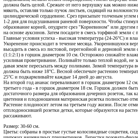
должна быть целой. Срежьте от него верхушку как можно ниж
мякоть, оставляя только пучок листьев, сидящий на волокнист
цилиндрической сердцевине. Срез присыпьте толченым углем и
1-2 дня для подсушивания раневой поверхности. Чтобы стиму
образование корней, опудрите срез "Корневином" или другим 
на основе ауксинов. Затем посадите в смесь торфяной земли с п
Главные условия успеха - высокая температура (24-26°С) и вла
Укоренение происходит в течение месяца. Укоренившуюся ве
высадить в смесь из листовой, перегнойной и дерновой земли 
(1:1:2:1) в горшок диаметром 10 см. Осторожно снижайте влаж
усиливая проветривание. Поливайте только теплой водой, не з
давая земле пересыхать между поливами. Зимой температура в
должна быть ниже 18°С. Весной обеспечьте растению темпера
25°С и подкармливайте каждые 14 дней до августа.
На второй год ананас переваливают в горшок диаметром 12 см
третьего года - в горшок диаметром 18 см. Горшок должен быт
достаточного размера для образования дочерних розеток, так к
цветения и плодоношения материнская розетка полностью отм
Растение плодоносит летом на третьем году жизни. После отм
отплодоносившей розетки детки, которые образуются на расте
рассаживают.
Размер: 30-60 см.
Цветы: собраны в простые густые колосовидные соцветия, сидя
широких чашевидных прицветников. Лепестки розовато-фиол