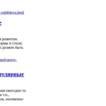
е
м развитии.
ормы и стили.
он должен быть
опулярные
нам ежегодно то
 т.п.,
ов, неизменно