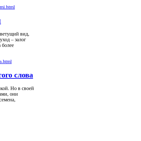
и
цветущий вид,
уход – залог
 более
ого слова
кой. Но в своей
ами, они
семена,