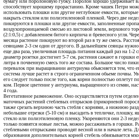
бумагу или поролоновую губку. Поролон хорошо удерживает вл
способствует хорошему прорастанию. Кроме чашек Петри мож
использовать плошки или другие неглубокие емкости, которы
накрыть стеклом или полиэтиленовой пленкой. Через две неде
пикируются в плошки или другие емкости, заполненные проп
воздухопроницаемой смесью из листовой земли, верхового тор
(2:1:0,5) с добавлением битого кирпича и бревесного угля. Чере
месяца растение пикируют во второй раз в ту же смесь. Расст
сеянцами 2-3 см один от другого. В дальнейшем сеянцы нужн
еще два раза, увеличивая площадь питания каждый раз на 1-2 с
диаметр розетки достигнет 5-7 см, растения сажают в горшки е
литра в почвенную смесь того же состава. Большое число пик
перевалок при выращивании антуриума обьясняется тем, что е
система лучше растет в строго ограниченном обьеме почвы. У
его следует только после того, как корни полностью оплетут 
ком. Первое цветение у антуриума, выращенного из семян, нас
4 года.
Вегетативное размножение. Оно осуществляется путем отделе
маточных растений стеблевых отпрысков (прикорневой порос
также срезать верхнюю часть стебля с корнями, а нижнюю разд
небольшие отрезки (5-10 см) и высадить в тепличке, плошку, 
стекло или полиэтиленовую пленку. Укореняются они 2-3 неде
только появятся новые листья, можно рассаживать в горшки. 
стеблевыми отпрысками проводят весной или в начале лета. Д
образования дополнительных корней стебель обвязывается мхо