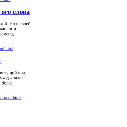
ого слова
кой. Но в своей
ами, они
семена,
и
цветущий вид,
уход – залог
 более