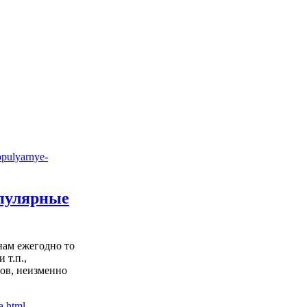
опулярные
нам ежегодно то
 т.п.,
ов, неизменно