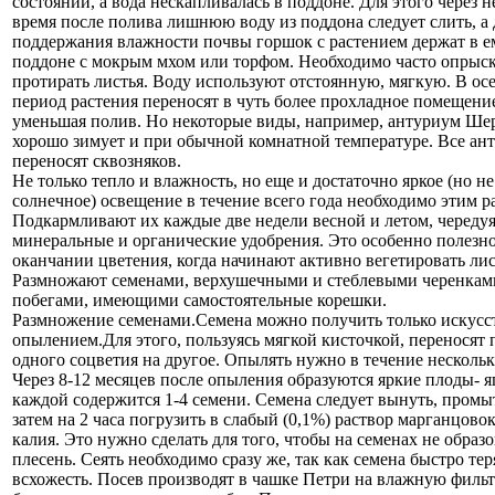
состоянии, а вода нескапливалась в поддоне. Для этого через н
время после полива лишнюю воду из поддона следует слить, а 
поддержания влажности почвы горшок с растением держат в е
поддоне с мокрым мхом или торфом. Необходимо часто опрыск
протирать листья. Воду используют отстоянную, мягкую. В о
период растения переносят в чуть более прохладное помещение
уменьшая полив. Но некоторые виды, например, антуриум Ше
хорошо зимует и при обычной комнатной температуре. Все ан
переносят сквозняков.
Не только тепло и влажность, но еще и достаточно яркое (но н
солнечное) освещение в течение всего года необходимо этим р
Подкармливают их каждые две недели весной и летом, череду
минеральные и органические удобрения. Это особенно полезн
оканчании цветения, когда начинают активно вегетировать лис
Размножают семенами, верхушечными и стеблевыми черенкам
побегами, имеющими самостоятельные корешки.
Размножение семенами.Семена можно получить только искус
опылением.Для этого, пользуясь мягкой кисточкой, переносят 
одного соцветия на другое. Опылять нужно в течение нескольк
Через 8-12 месяцев после опыления образуются яркие плоды- я
каждой содержится 1-4 семени. Семена следует вынуть, промы
затем на 2 часа погрузить в слабый (0,1%) раствор марганцово
калия. Это нужно сделать для того, чтобы на семенах не образ
плесень. Сеять необходимо сразу же, так как семена быстро те
всхожесть. Посев производят в чашке Петри на влажную филь