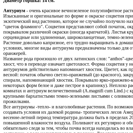
Диаметр горшка: 14 см.
Антуриум
- очень красивое вечнозеленое полуэпифитное раст
Изысканные и оригинальные по форме и окраске соцветия пр
экзотический вид растению, которое не случайно получило на
"цветок фламинго". Соцветия представляют собой початок, о
покрывалом различной окраски (иногда крапчатой). Листья кр
серцевидные или удлиненные, широколанцетные, темно-зелен
Растение довольно капризное, его трудно выращивать в дома
условиях, многие виды антуриума предназначены только для 
оранжерей.
Название рода произошло от двух латинских слов: "anthos"-цве
хвост, что в переводе означает цветохвост. Форма соцветия у 
антуриумов действительно напоминает хвостик. Цветет, как п
весной: початок обычно светло-оранжевый (до красного), закр
спирали, напоминающий хвостик. Покрывало ярко-оранжево-к
некоторых форм белое и даже пестрое в крапинку). Неплохо ра
комнатах и антуриум величественный (A.magnifi cum Lind.) с 
крупными бархатистыми темно-зелеными листьями с оливков
прожилками.
Все антуриумы -тепло- и влаголюбивые растения. По возможн
создавать условия их далекой родины- тропических лесов Аме
весенне-летний период температура должна быть в пределах 2
повышенной влажности воздуха. Поливают их регулярно и об
обязательно следя за тем, чтобы почва всегда находилась во в