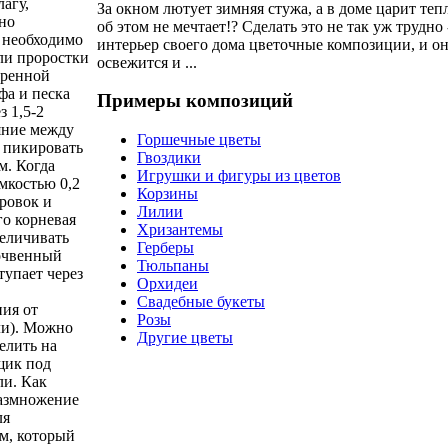
агу,
За окном лютует зимняя стужа, а в доме царит теп
но
об этом не мечтает!? Сделать это не так уж трудно 
е необходимо
интерьер своего дома цветочные композиции, и он
ли проростки
освежится и ...
аренной
фа и песка
Примеры композиций
з 1,5-2
ояние между
Горшечные цветы
о пикировать
Гвоздики
м. Когда
Игрушки и фигуры из цветов
мкостью 0,2
Корзины
ировок и
Лилии
го корневая
Хризантемы
величивать
Герберы
почвенный
Тюльпаны
тупает через
Орхидеи
Свадебные букеты
ния от
Розы
ли). Можно
Другие цветы
елить на
ящик под
ли. Как
Размножение
ля
м, который