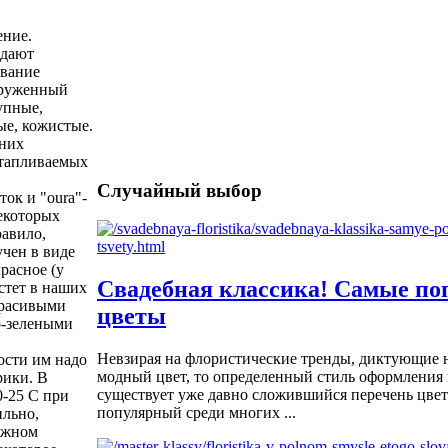
ение.
идают
звание
круженный
упные,
ые, кожистые.
шних
отапливаемых
Случайный выбор
ток и "oura"-
некоторых
равило,
учен в виде
расное (у
Свадебная классика! Самые п
стет в наших
красивыми
цветы
о-зелеными
Невзирая на флористические тренды, диктующие 
ости им надо
модный цвет, то определенный стиль оформления и
рики. В
существует уже давно сложившийся перечень цвет
0-25 С при
популярный среди многих ...
ильно,
лажном