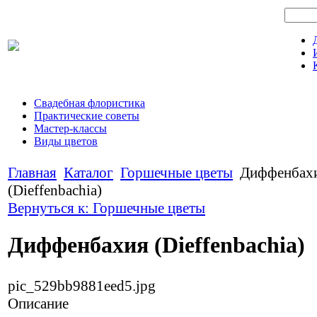
Свадебная флористика
Практические советы
Мастер-классы
Виды цветов
Главная
Каталог
Горшечные цветы
Диффенбах
(Dieffenbachia)
Вернуться к: Горшечные цветы
Диффенбахия (Dieffenbachia)
pic_529bb9881eed5.jpg
Описание