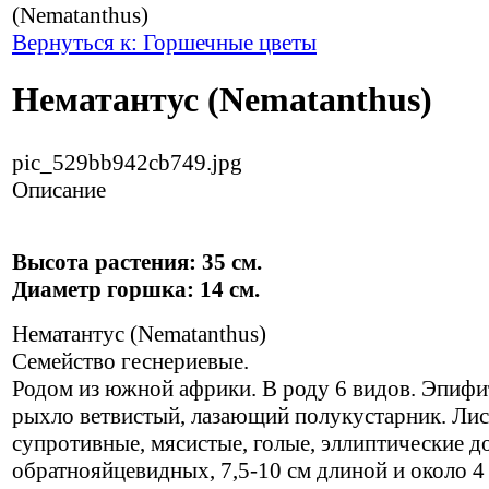
(Nematanthus)
Вернуться к: Горшечные цветы
Нематантус (Nematanthus)
pic_529bb942cb749.jpg
Описание
Высота растения: 35 см.
Диаметр горшка: 14 см.
Нематантус (Nematanthus)
Семейство геснериевые.
Родом из южной африки. В роду 6 видов. Эпифи
рыхло ветвистый, лазающий полукустарник. Лис
супротивные, мясистые, голые, эллиптические д
обратнояйцевидных, 7,5-10 см длиной и около 4