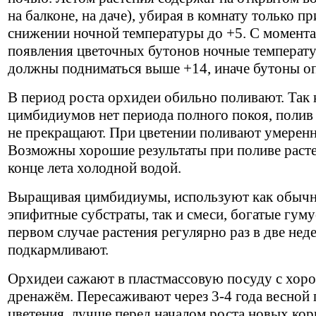
на балконе, на даче), убирая в комнату только пр
снижении ночной температуры до +5. С момента
появления цветочных бутонов ночные температ
должны подниматься выше +14, иначе бутоны оп
В период роста орхидеи обильно поливают. Так 
цимбидиумов нет периода полного покоя, полив
не прекращают. При цветении поливают умеренн
Возможны хорошие результаты при поливе раст
конце лета холодной водой.
Выращивая цимбидиумы, используют как обыч
эпифитные субстраты, так и смеси, богатые гуму
первом случае растения регулярно раз в две нед
подкармливают.
Орхидеи сажают в пластмассовую посуду с хор
дренажём. Пересаживают через 3-4 года весной 
цветения, лучше перед началом роста новых кор