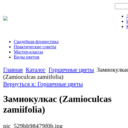
Свадебная флористика
Практические советы
Мастер-классы
Виды цветов
Главная
Каталог
Горшечные цветы
Замиокулка
(Zamioculcas zamiifolia)
Вернуться к: Горшечные цветы
Замиокулкас (Zamioculcas
zamiifolia)
pic_529bb98479f0b.jpg