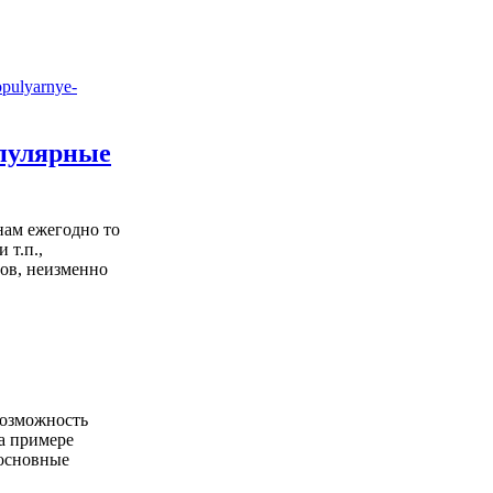
опулярные
нам ежегодно то
 т.п.,
ов, неизменно
возможность
На примере
основные