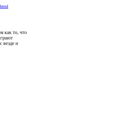
 как то, что
играют
с везде и