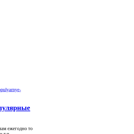
опулярные
нам ежегодно то
 т.п.,