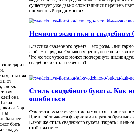
существует уже давно сложившийся перечень цвет
популярный среди многих ...
Немного экзотики в свадебном 
Классика свадебного букета – это розы. Они гарм
любым нарядом. Однако существуют еще и экзоти
Что же так чудесно может подчеркнуть индивидуа
свадебного стиля невесты?!
Можно дарить
...
и,
нам, а так же
сти от
, слова.
Стиль свадебного букета. Как н
 такая
 клей она
ошибиться
 Такая
ушки от 2 до
Флористическое искусство находится в постоянно
. Вы
Цветы обличаются флористами в разнообразные ф
ле батареи,
Какой же стиль свадебного букета избрать? Ведь 
ожет быть
отображением ...
 складе,