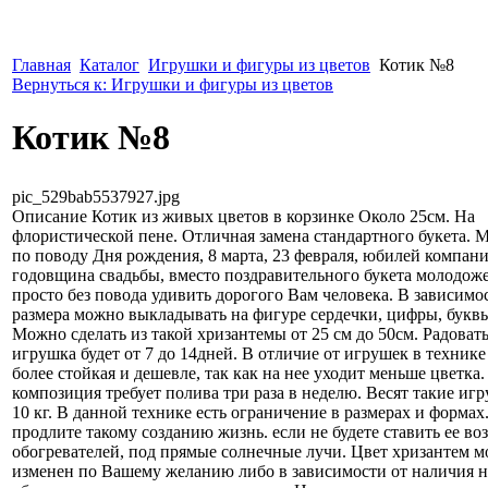
Главная
Каталог
Игрушки и фигуры из цветов
Котик №8
Вернуться к: Игрушки и фигуры из цветов
Котик №8
pic_529bab5537927.jpg
Описание
Котик из живых цветов в корзинке Около 25см. На
флористической пене. Отличная замена стандартного букета. 
по поводу Дня рождения, 8 марта, 23 февраля, юбилей компани
годовщина свадьбы, вместо поздравительного букета молодоже
просто без повода удивить дорогого Вам человека. В зависимо
размера можно выкладывать на фигуре сердечки, цифры, буквы
Можно сделать из такой хризантемы от 25 см до 50см. Радовать
игрушка будет от 7 до 14дней. В отличие от игрушек в технике
более стойкая и дешевле, так как на нее уходит меньше цветка.
композиция требует полива три раза в неделю. Весят такие игр
10 кг. В данной технике есть ограничение в размерах и формах
продлите такому созданию жизнь. если не будете ставить ее воз
обогревателей, под прямые солнечные лучи. Цвет хризантем м
изменен по Вашему желанию либо в зависимости от наличия на