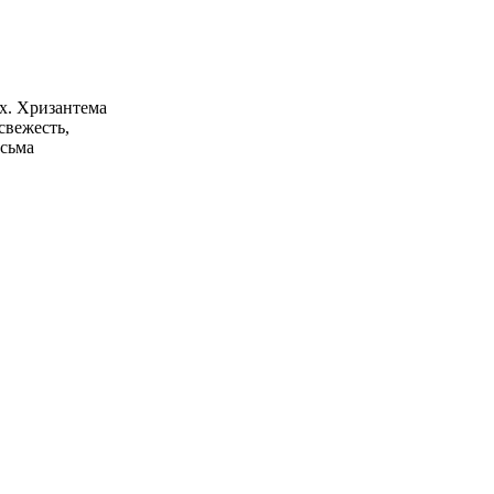
х. Хризантема
свежесть,
есьма