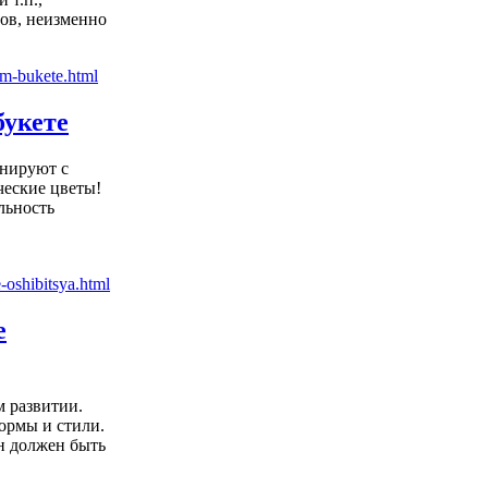
ов, неизменно
букете
онируют с
ческие цветы!
льность
е
м развитии.
ормы и стили.
он должен быть