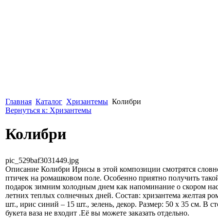
Главная
Каталог
Хризантемы
Колибри
Вернуться к: Хризантемы
Колибри
pic_529baf3031449.jpg
Описание
Колибри Ирисы в этой композиции смотрятся словн
птичек на ромашковом поле. Особенно приятно получить такой
подарок зимним холодным днем как напоминание о скором на
летних теплых солнечных дней. Состав: хризантема желтая ро
шт., ирис синий – 15 шт., зелень, декор. Размер: 50 х 35 см. В с
букета ваза не входит .Её вы можете заказать отдельно.