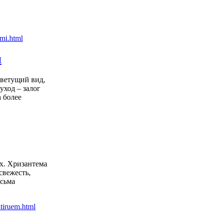
и
цветущий вид,
уход – залог
 более
х. Хризантема
свежесть,
есьма