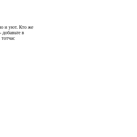
ло и уют. Кто же
- добавьте в
 тотчас