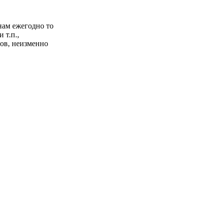
нам ежегодно то
 т.п.,
ов, неизменно