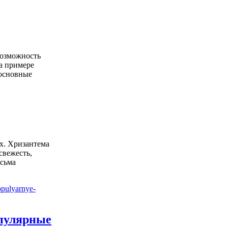
возможность
На примере
основные
х. Хризантема
свежесть,
есьма
опулярные