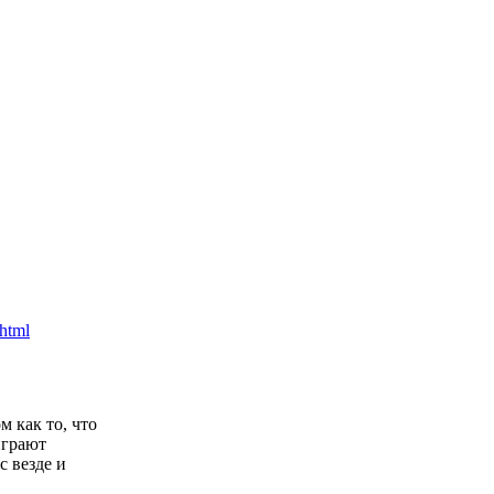
 как то, что
играют
с везде и