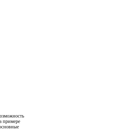
возможность
На примере
основные