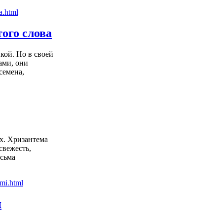
ого слова
кой. Но в своей
ами, они
семена,
х. Хризантема
свежесть,
есьма
и