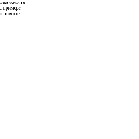
возможность
На примере
основные