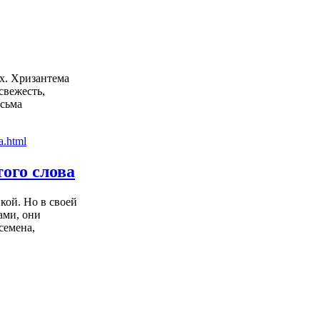
х. Хризантема
свежесть,
есьма
ого слова
кой. Но в своей
ами, они
семена,