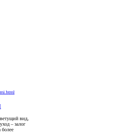
и
цветущий вид,
уход – залог
 более