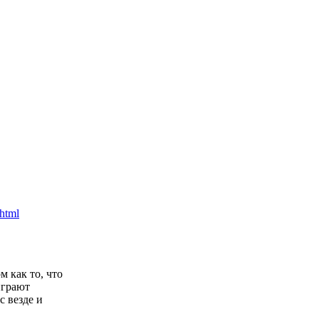
 как то, что
играют
с везде и