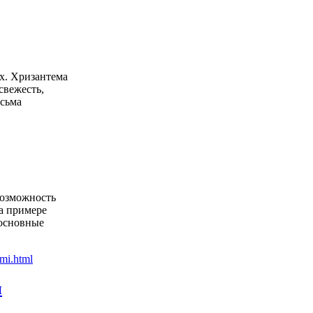
х. Хризантема
свежесть,
есьма
возможность
На примере
основные
и