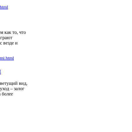
 как то, что
играют
с везде и
и
цветущий вид,
уход – залог
 более