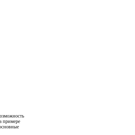
возможность
На примере
основные