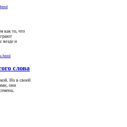
 как то, что
играют
с везде и
ого слова
кой. Но в своей
ами, они
семена,