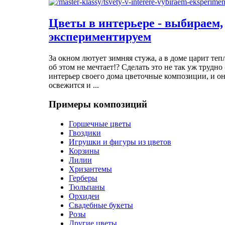
Цветы в интерьере - выбираем,
экспериментируем
За окном лютует зимняя стужа, а в доме царит теп
об этом не мечтает!? Сделать это не так уж трудно 
интерьер своего дома цветочные композиции, и он
освежится и ...
Примеры композиций
Горшечные цветы
Гвоздики
Игрушки и фигуры из цветов
Корзины
Лилии
Хризантемы
Герберы
Тюльпаны
Орхидеи
Свадебные букеты
Розы
Другие цветы