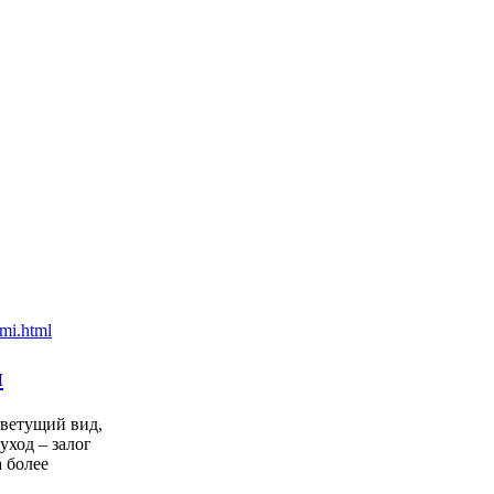
и
цветущий вид,
уход – залог
 более