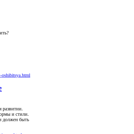
ить?
е
м развитии.
ормы и стили.
он должен быть