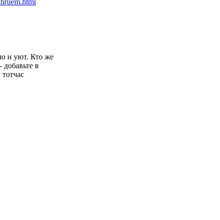
ло и уют. Кто же
- добавьте в
 тотчас