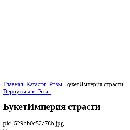
Главная
Каталог
Розы
БукетИмперия страсти
Вернуться к: Розы
БукетИмперия страсти
pic_529bb0c52a78b.jpg