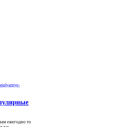
опулярные
нам ежегодно то
 т.п.,