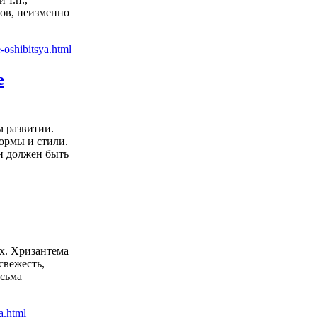
ов, неизменно
е
м развитии.
ормы и стили.
он должен быть
х. Хризантема
свежесть,
есьма