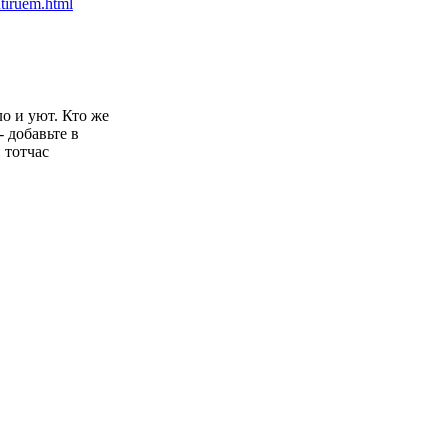
ло и уют. Кто же
- добавьте в
 тотчас