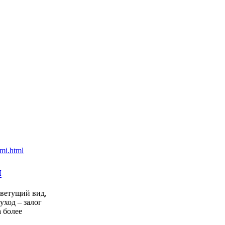
и
цветущий вид,
уход – залог
 более