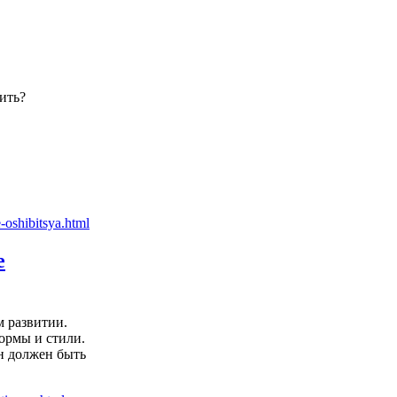
ить?
е
м развитии.
ормы и стили.
он должен быть