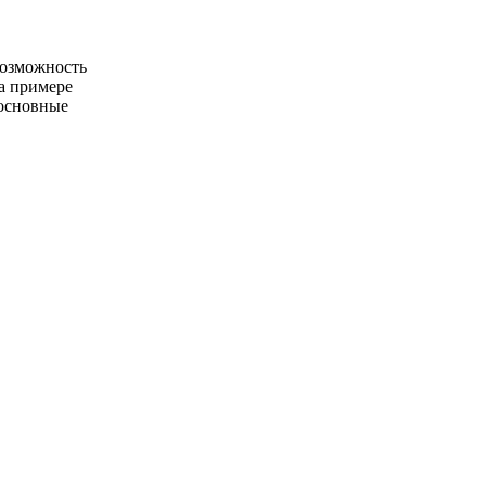
возможность
На примере
основные