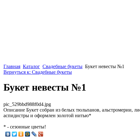
Главная
Каталог
Свадебные букеты
Букет невесты №1
Вернуться к: Свадебные букеты
Букет невесты №1
pic_529bbd988f0d4.jpg
Описание
Букет собран из белых тюльпанов, альстромерии, ли
аспидистры и оформлен золотой нитью*
* - сезонные цветы!