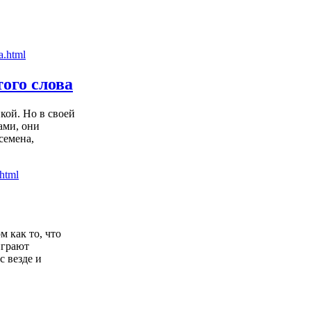
ого слова
кой. Но в своей
ами, они
семена,
 как то, что
играют
с везде и