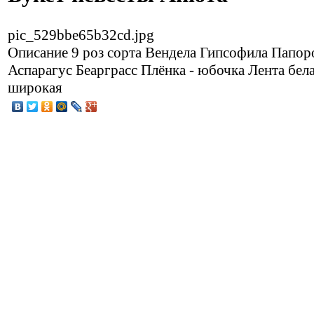
pic_529bbe65b32cd.jpg
Описание
9 роз сорта Вендела Гипсофила Папор
Аспарагус Беарграсс Плёнка - юбочка Лента бел
широкая